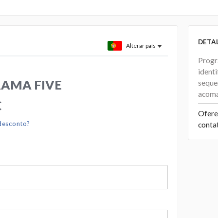
DETA
Alterar país
Progr
ident
AMA FIVE
seque
acoma
€
Ofere
 desconto?
conta