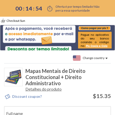
Oferta é por tempo limitado! Não
00 :
14
:
54
perca essa oportunidade
Checkout Sun
Change country
Mapas Mentais de Direito
Constitucional + Direito
Administrativo
Detalhes do produto
$15.35
Discount coupon?
Full name