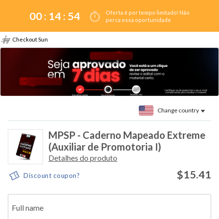
Oferta é por tempo limitado! Não
00 :
14
:
54
perca essa oportunidade
Checkout Sun
Change country
MPSP - Caderno Mapeado Extreme
(Auxiliar de Promotoria I)
Detalhes do produto
$15.41
Discount coupon?
Full name