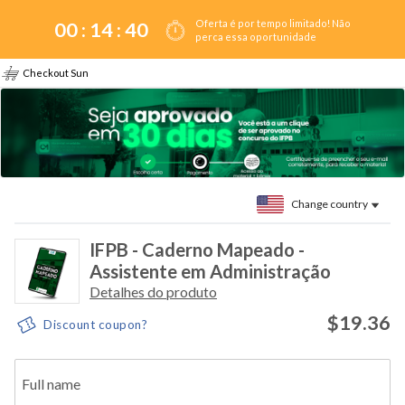
Oferta é por tempo limitado! Não
00 :
14
:
39
perca essa oportunidade
Checkout Sun
Change country
IFPB - Caderno Mapeado -
Assistente em Administração
Detalhes do produto
$19.36
Discount coupon?
Full name