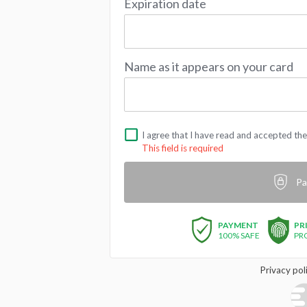
Expiration date
Name as it appears on your card
I agree that I have read and accepted th
This field is required
Pa
PAYMENT
PR
100% SAFE
PR
Privacy pol