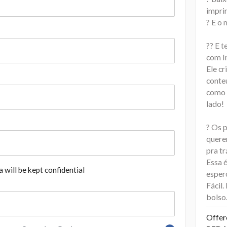
impri
? E o
?? E 
com In
Ele cr
conteú
como t
lado!
? Os 
querem
pra tr
Essa 
 will be kept confidential
esper
Fácil.
bolso
Offer