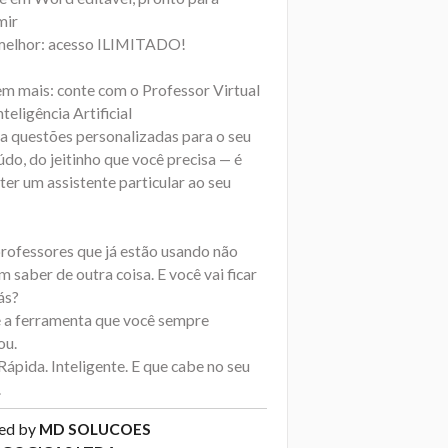
mir
 melhor: acesso ILIMITADO!
tem mais: conte com o Professor Virtual
teligência Artificial
ia questões personalizadas para o seu
do, do jeitinho que você precisa — é
er um assistente particular ao seu
professores que já estão usando não
 saber de outra coisa. E você vai ficar
ás?
é a ferramenta que você sempre
ou.
 Rápida. Inteligente. E que cabe no seu
.
ed by
MD SOLUCOES