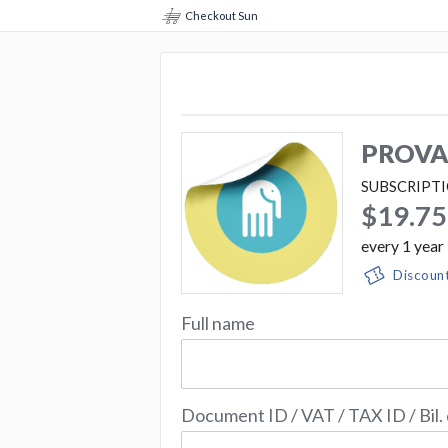
Checkout Sun
PROVA 
SUBSCRIPT
$19.75
every
1
year
Discoun
Full name
Document ID / VAT / TAX ID / Bil.