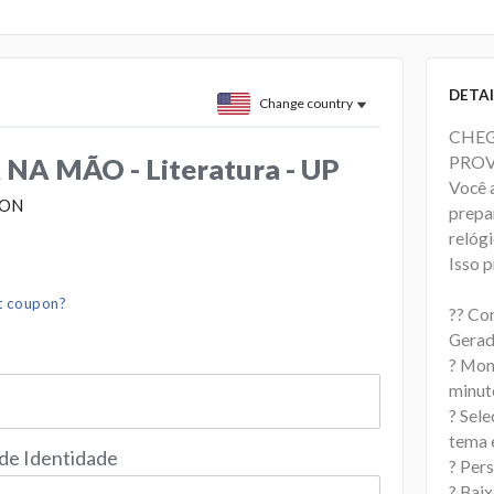
DETAI
Change country
CHEG
PROV
NA MÃO - Literatura - UP
Você 
ION
prepa
relóg
Isso p
t coupon?
?? Co
Gerad
? Mon
minut
? Sele
tema 
 de Identidade
? Per
? Bai