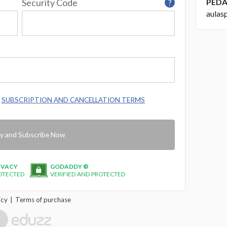
Security Code
PEDA
?
aulas
e
SUBSCRIPTION AND CANCELLATION TERMS
y and Subscribe Now
IVACY
GODADDY ®
OTECTED
VERIFIED AND PROTECTED
icy
Terms of purchase