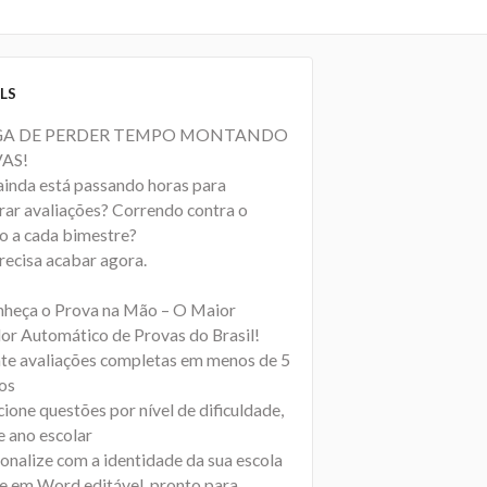
LS
A DE PERDER TEMPO MONTANDO
AS!
ainda está passando horas para
rar avaliações? Correndo contra o
io a cada bimestre?
recisa acabar agora.
nheça o Prova na Mão – O Maior
or Automático de Provas do Brasil!
te avaliações completas em menos de 5
os
cione questões por nível de dificuldade,
e ano escolar
sonalize com a identidade da sua escola
xe em Word editável, pronto para