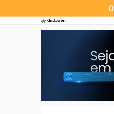
0
Checkout Sun