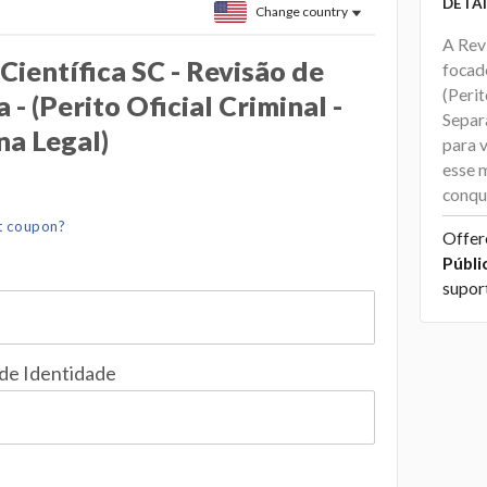
DETAI
Change country
A Rev
 Científica SC - Revisão de
focado
(Perit
 - (Perito Oficial Criminal -
Separ
na Legal)
para 
esse m
conqu
t coupon?
Offer
Públi
supor
 de Identidade