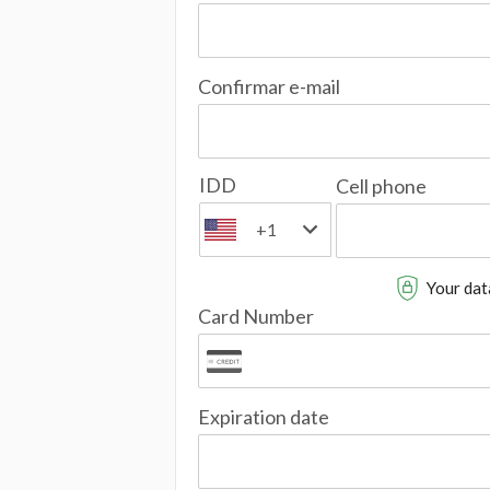
Confirmar e-mail
IDD
Cell phone
+1
Your data
Card Number
Expiration date