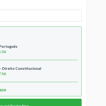
 Português
5.56
 Direito Constitucional
7.56
hase
ay and Receive Now