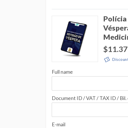
Polícia
Véspera
Medici
$11.37
Discoun
Full name
Document ID / VAT / TAX ID / Bil.
E-mail