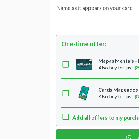
Name as it appears on your card
One-time offer
:
Mapas Mentais -
Also buy for just
$
Cards Mapeados -
Also buy for just
$
Add all offers to my purc
P