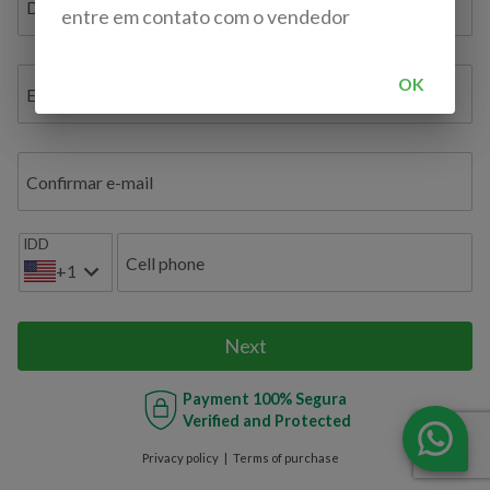
Document ID / VAT / TAX ID / Bil. de Identidade
entre em contato com o vendedor
OK
E-mail
Confirmar e-mail
IDD
Cell phone
+1
Next
Payment
100% Segura
Verified and Protected
Privacy policy
Terms of purchase