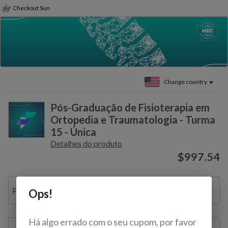
Checkout Sun
Change country
Pós-Graduação de Fisioterapia em
Ortopedia e Traumatologia - Turma
15 - Única
Detalhes do produto
$997.54
Full name
Ops!
Há algo errado com o seu cupom, por favor