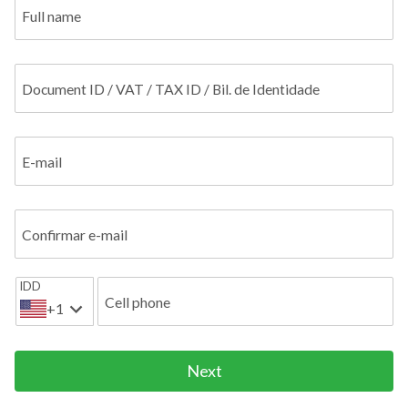
Full name
Document ID / VAT / TAX ID / Bil. de Identidade
E-mail
Confirmar e-mail
IDD
Cell phone
+1
Next