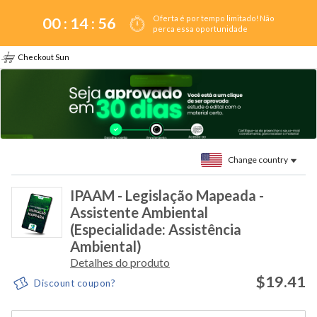
Oferta é por tempo limitado! Não
00 :
14
:
55
perca essa oportunidade
Checkout Sun
Change country
IPAAM - Legislação Mapeada -
Assistente Ambiental
(Especialidade: Assistência
Ambiental)
Detalhes do produto
$19.41
Discount coupon?