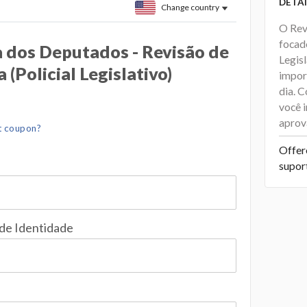
DETAI
Change country
O Rev
focad
 dos Deputados - Revisão de
Legis
 (Policial Legislativo)
impor
dia. 
você i
aprov
t coupon?
Offer
supor
 de Identidade