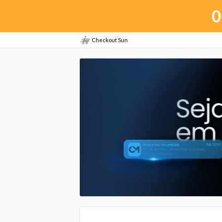
0
Checkout Sun