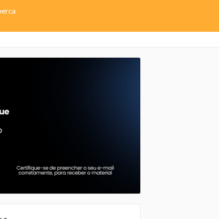
perca