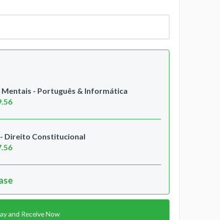
entais - Português & Informática
9.56
 Direito Constitucional
7.56
hase
ay and Receive Now