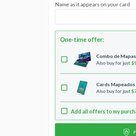
Name as it appears on your card
One-time offer
:
Combo de Mapas M
Also buy for just
$
Cards Mapeados -
Also buy for just
$
Add all offers to my purc
P