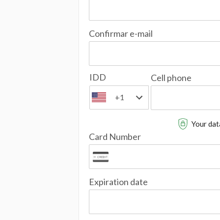
Confirmar e-mail
IDD
Cell phone
+1
Your data
Card Number
Expiration date