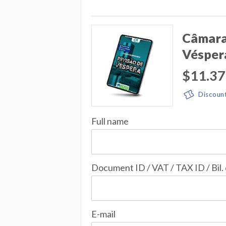
Câmara
Véspera
$11.37
Discoun
Full name
Document ID / VAT / TAX ID / Bil.
E-mail