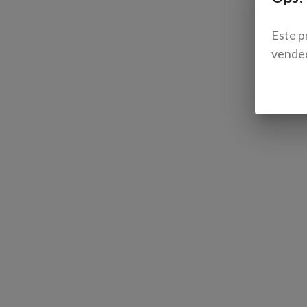
Este p
vende