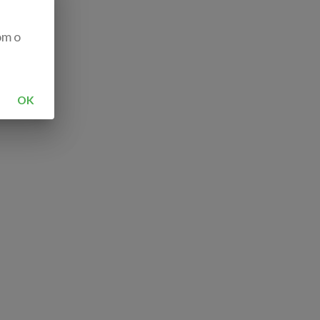
om o
OK