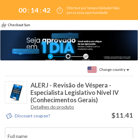
Oferta é por tempo limitado! Não
00 :
14
:
42
perca essa oportunidade
Checkout Sun
Change country
ALERJ - Revisão de Véspera -
Especialista Legislativo Nível IV
(Conhecimentos Gerais)
Detalhes do produto
$11.41
Discount coupon?
Full name