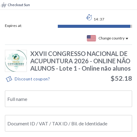
Checkout Sun
14
:
37
Expires at:
Change country
XXVII CONGRESSO NACIONAL DE
ACUPUNTURA 2026 - ONLINE NÃO
ALUNOS - Lote 1 - Online não alunos
$52.18
Discount coupon?
Full name
Document ID / VAT / TAX ID / Bil. de Identidade