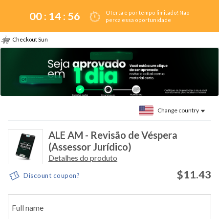
Oferta é por tempo limitado! Não
00 :
14
:
55
perca essa oportunidade
Checkout Sun
Change country
ALE AM - Revisão de Véspera
(Assessor Jurídico)
Detalhes do produto
$11.43
Discount coupon?
Full name