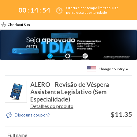
Oferta é por tempo limitado! Não
00 :
14
:
54
perca essa oportunidade
Checkout Sun
Change country
ALERO - Revisão de Véspera -
Assistente Legislativo (Sem
Especialidade)
Detalhes do produto
$11.35
Discount coupon?
Full name