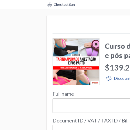
Checkout Sun
Curso d
e pós p
$139.
Discoun
Full name
Document ID / VAT / TAX ID / Bil.