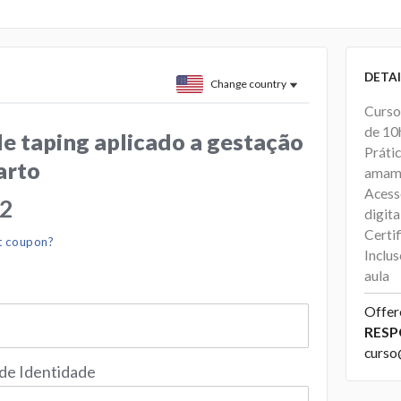
DETAI
Change country
Curso
de 10
e taping aplicado a gestação
Práti
arto
amam
Acess
22
digita
Certi
t coupon?
Inclu
aula
Offer
RESP
curso
 de Identidade