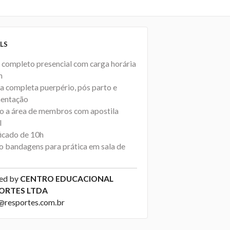
LS
 completo presencial com carga horária
h
ca completa puerpério, pós parto e
entação
o a área de membros com apostila
l
ficado de 10h
so bandagens para prática em sala de
ed by
CENTRO EDUCACIONAL
ORTES LTDA
@resportes.com.br