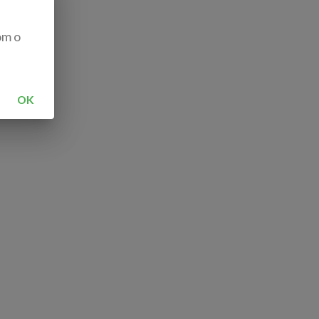
om o
OK