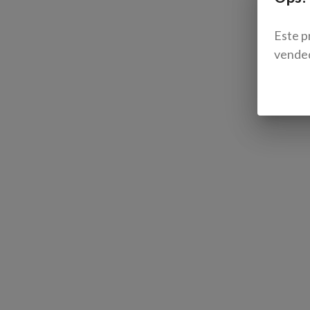
Este p
vende