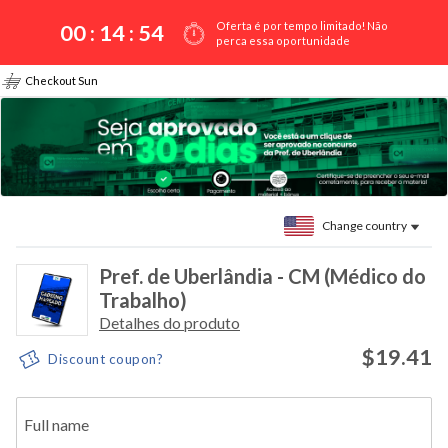
Oferta é por tempo limitado! Não
00 :
14
:
54
perca essa oportunidade
Checkout Sun
Change country
Pref. de Uberlândia - CM (Médico do
Trabalho)
Detalhes do produto
$19.41
Discount coupon?
Full name