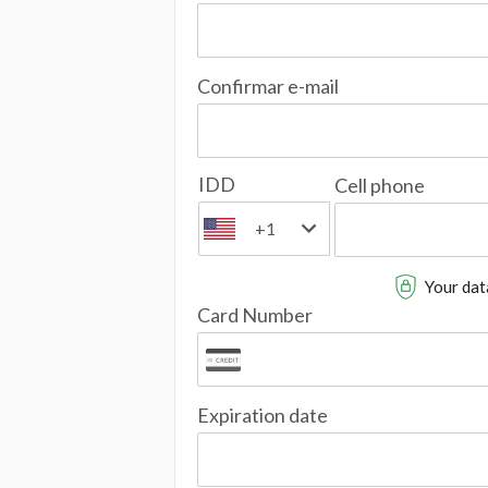
Confirmar e-mail
IDD
Cell phone
+1
Your data
Card Number
Expiration date