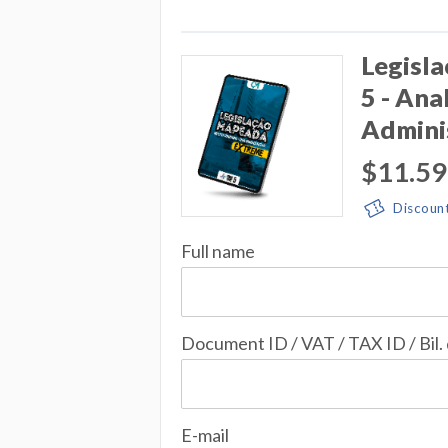
Legisl
5 - Ana
Admini
$11.59
Discoun
Full name
Document ID / VAT / TAX ID / Bil.
E-mail