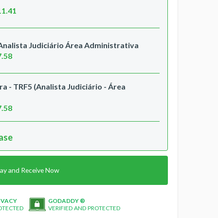
11.41
Analista Judiciário Área Administrativa
7.58
a - TRF5 (Analista Judiciário - Área
7.58
hase
ay and Receive Now
IVACY
GODADDY ®
OTECTED
VERIFIED AND PROTECTED