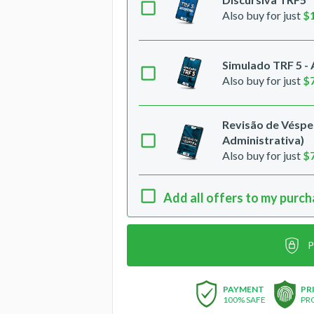
Also buy for just
$
Simulado TRF 5 - 
Also buy for just
$
Revisão de Vésper
Administrativa)
Also buy for just
$
Add all offers to my purc
P
PAYMENT
PR
100% SAFE
PR