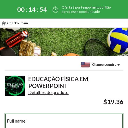
Oferta é por tempo limitado! Não
00 :
14
:
54
perca essa oportunidade
Checkout Sun
Change country
EDUCAÇÃO FÍSICA EM
POWERPOINT
Detalhes do produto
$19.36
Full name