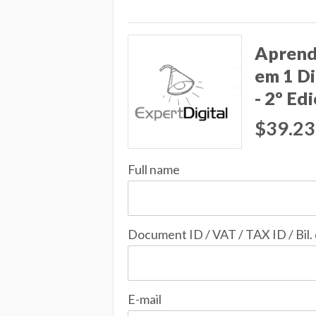
Aprend
em 1 D
- 2º Ed
$39.23
Full name
Document ID / VAT / TAX ID / Bil.
E-mail