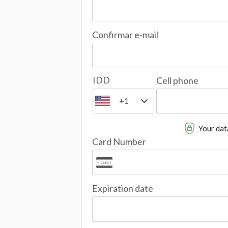
Confirmar e-mail
IDD
Cell phone
+1
Your data
Card Number
Expiration date