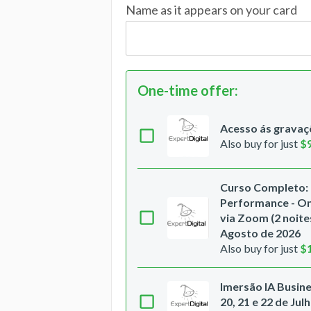
Name as it appears on your card
One-time offer
:
Acesso ás gravaçõ
Also buy for just
$
Curso Completo: 
Performance - Onl
via Zoom (2 noites
Agosto de 2026
Also buy for just
$
Imersão IA Busines
20, 21 e 22 de Jul