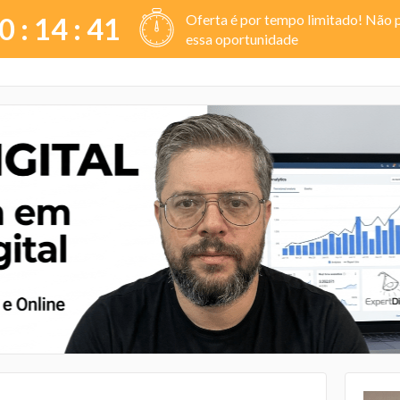
Oferta é por tempo limitado! Não 
0 :
14
:
40
essa oportunidade