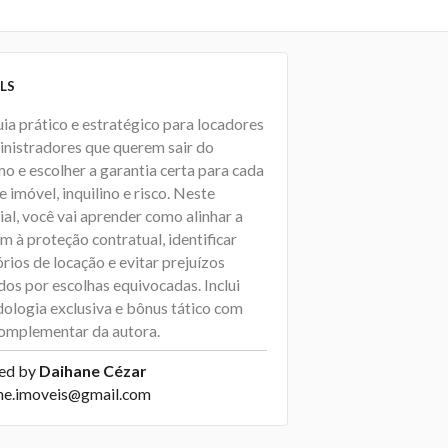
LS
ia prático e estratégico para locadores
inistradores que querem sair do
o e escolher a garantia certa para cada
e imóvel, inquilino e risco. Neste
al, você vai aprender como alinhar a
m à proteção contratual, identificar
órios de locação e evitar prejuízos
dos por escolhas equivocadas. Inclui
ologia exclusiva e bônus tático com
complementar da autora.
ed by
Daihane Cézar
ne.imoveis@gmail.com