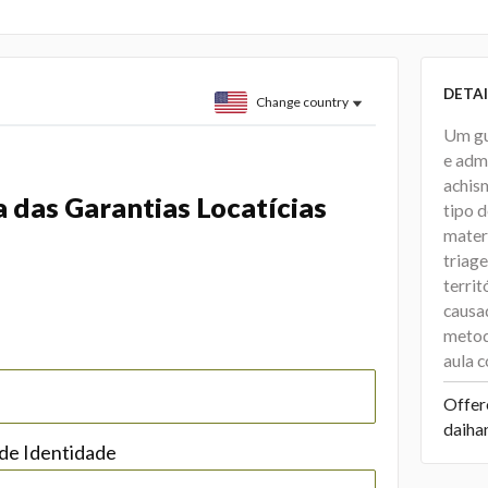
DETAI
Change country
Um gu
e adm
achism
 das Garantias Locatícias
tipo d
materi
triage
territ
causa
metod
aula 
Offer
daiha
 de Identidade