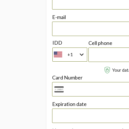
E-mail
IDD
Cell phone
+1
Your data
Card Number
Expiration date