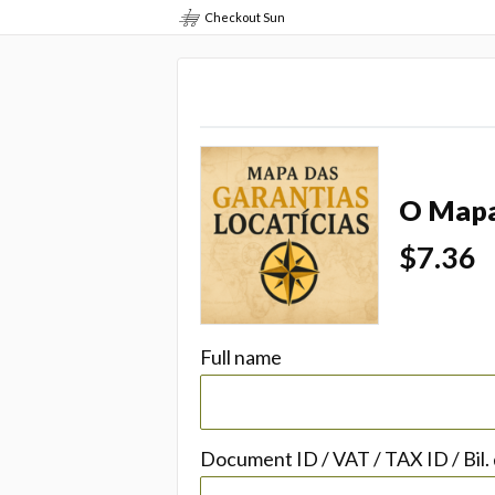
Checkout Sun
O Mapa
$7.36
Full name
Document ID / VAT / TAX ID / Bil.