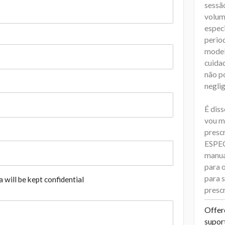
sessã
volume
espec
perio
model
cuida
não p
negli
É diss
vou m
presc
ESPEC
manua
para 
para 
 will be kept confidential
presc
Offer
supor