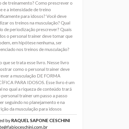
o de treinamento? Como prescrever o
 e a intensidade de treino
ificamente para idosos? Você deve
dizar os treinos na musculação? Qual
o de periodização prescrever? Quais
dos o personal trainer deve tomar que
odem, em hipótese nenhuma, ser
genciado nos treinos de musculação?
o que se trata esse livro. Nesse livro
ostrar como o personal trainer deve
rever a musculação DE FORMA
ÍFICA PARA IDOSOS. Esse livro é um
l no qual a riqueza de conteúdo trará
o personal trainer um passo a passo
ser seguindo no planejamento e na
rição da musculação para idosos
ed by
RAQUEL SAPONE CESCHINI
te@fabioceschini.com.br