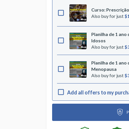
Curso: Prescriçã
Also buy for just
$
Planilha de 1 ano
Idosos
Also buy for just
$
Planilha de 1 ano
Menopausa
Also buy for just
$
Add all offers to my purc
P