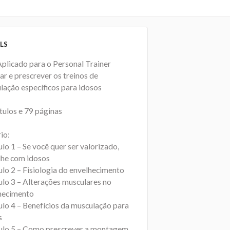
LS
Aplicado para o Personal Trainer
ar e prescrever os treinos de
lação específicos para idosos
tulos e 79 páginas
io:
lo 1 – Se você quer ser valorizado,
lhe com idosos
ulo 2 – Fisiologia do envelhecimento
ulo 3 – Alterações musculares no
hecimento
ulo 4 – Benefícios da musculação para
s
ulo 5 – Como prescrever a montagem