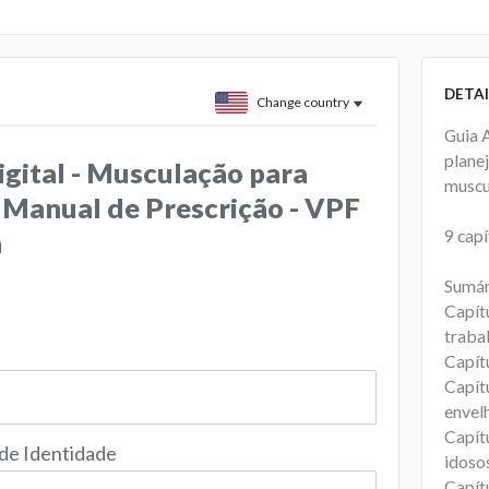
DETAI
Change country
Guia 
planej
igital - Musculação para
muscu
 Manual de Prescrição - VPF
9 capí
a
Sumár
Capítu
traba
Capít
Capít
envel
Capít
 de Identidade
idoso
Capít