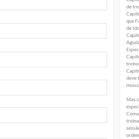
de tr
Capít
que F
de Id
Capít
Aguda
Espec
Capítu
trein
Capít
deve t
muscu
Mas c
espec
Como 
trein
sessã
ordem