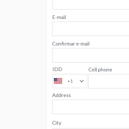
E-mail
Confirmar e-mail
IDD
Cell phone
+1
Address
City