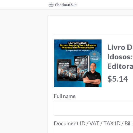
Checkout Sun
Livro D
Idosos:
Editor
$5.14
Full name
Document ID / VAT / TAX ID / Bil.