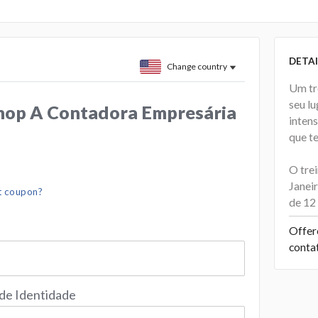
DETAI
Change country
Um tr
seu lu
op A Contadora Empresária
intens
que te
O tre
Janeir
t coupon?
de 12 
Offer
conta
 de Identidade