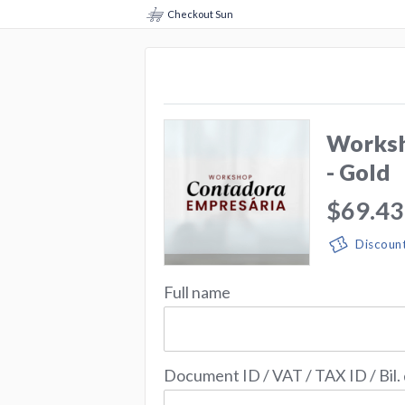
Checkout Sun
Worksh
- Gold
$69.43
Discoun
Full name
Document ID / VAT / TAX ID / Bil.