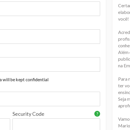
Certa
elabo
você!
Acred
profis
conhe
Além d
publiq
na Em
Para 
 will be kept confidential
ter v
ensin
Seja 
aprof
Security Code
?
Vamos
Mario