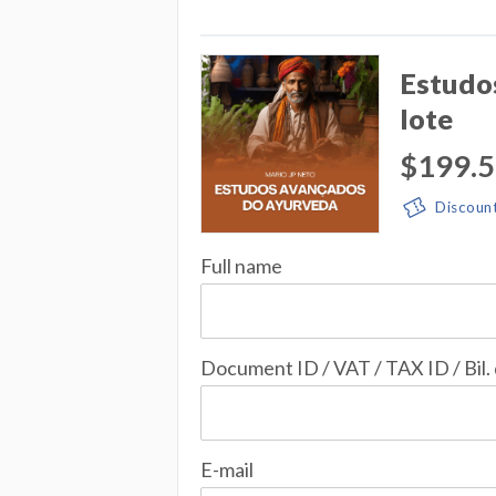
Estudo
lote
$199.
Discoun
Full name
Document ID / VAT / TAX ID / Bil.
E-mail