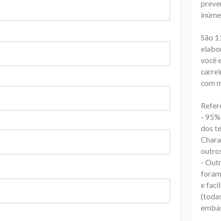
preve
inúme
São 1
elabo
você 
carrei
com ma
Refer
- 95%
dos t
Chara
outro
- Out
foram 
e fac
(toda
embas