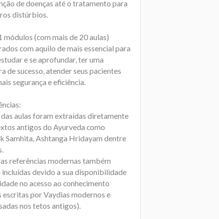
nção de doenças até o tratamento para
ros distúrbios.
1 módulos (com mais de 20 aulas)
rados com aquilo de mais essencial para
estudar e se aprofundar, ter uma
ra de sucesso, atender seus pacientes
is segurança e eficiência.
ências:
 das aulas foram extraídas diretamente
extos antigos do Ayurveda como
k Samhita, Ashtanga Hridayam dentre
s.
ras referências modernas também
incluídas devido a sua disponibilidade
ilidade no acesso ao conhecimento
s escritas por Vaydias modernos e
adas nos tetos antigos).