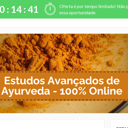
Oferta é por tempo limitado! Não 
0 :
14
:
40
essa oportunidade