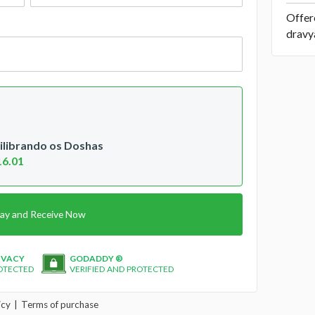
Offer
dravy
quilibrando os Doshas
16.01
ay and Receive Now
IVACY
GODADDY ®
OTECTED
VERIFIED AND PROTECTED
icy
Terms of purchase