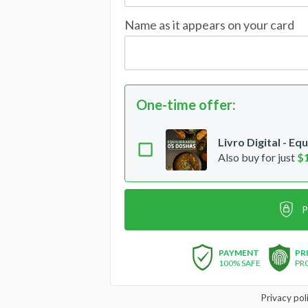
Name as it appears on your card
One-time offer
:
Livro Digital - E
Also buy for just
$
P
PAYMENT
PR
100% SAFE
PR
Privacy pol