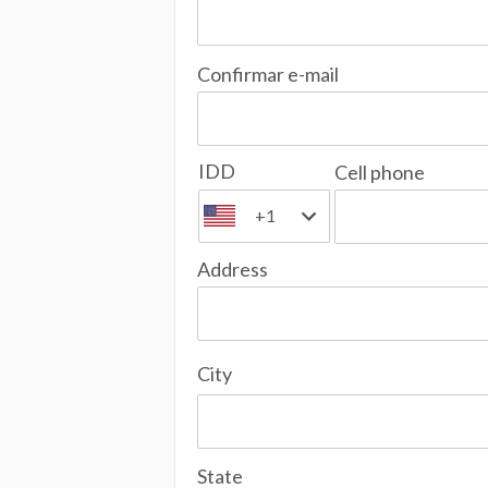
Confirmar e-mail
IDD
Cell phone
+1
Address
City
State