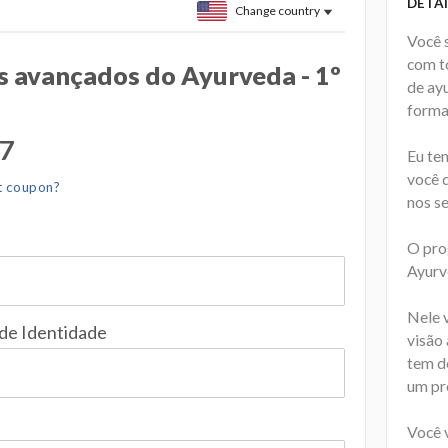
DETAI
Change country
Você s
com t
s avançados do Ayurveda - 1º
de ay
forma
57
Eu te
você 
t coupon?
nos s
O pro
Ayurv
Nele 
 de Identidade
visão
tem d
um pro
Você 