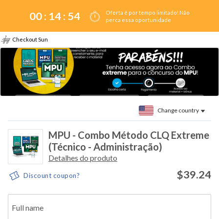
Oferta é por tempo limitado! Não
00 :
14
:
54
perca essa oportunidade
Checkout Sun
Change country
MPU - Combo Método CLQ Extreme
(Técnico - Administração)
Detalhes do produto
$39.24
Discount coupon?
Full name