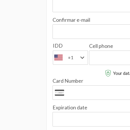
Confirmar e-mail
IDD
Cell phone
+1
Your data
Card Number
Expiration date