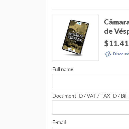
Câmara 
de Vésp
$11.41
Discoun
Full name
Document ID / VAT / TAX ID / Bil.
E-mail