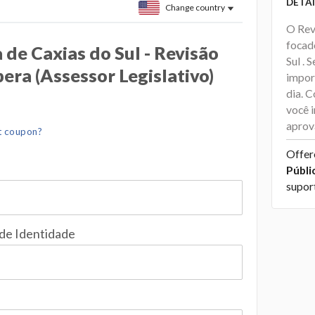
DETAI
Change country
O Rev
focad
de Caxias do Sul - Revisão
Sul .
era (Assessor Legislativo)
impor
dia. 
você i
aprov
t coupon?
Offer
Públi
supor
 de Identidade