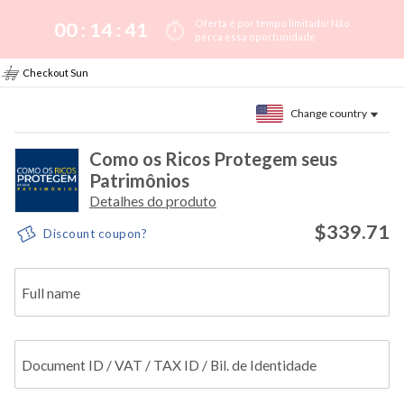
Oferta é por tempo limitado! Não
00 :
14
:
40
perca essa oportunidade
Checkout Sun
Change country
Como os Ricos Protegem seus
Patrimônios
Detalhes do produto
$339.71
Discount coupon?
Full name
Document ID / VAT / TAX ID / Bil. de Identidade