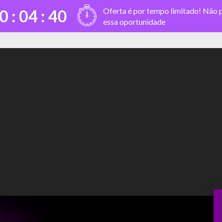
Oferta é por tempo limitado! Não 
0 :
04
:
40
essa oportunidade