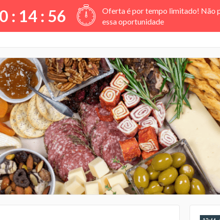
Oferta é por tempo limitado! Não 
0 :
14
:
56
essa oportunidade