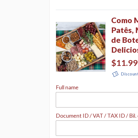
Como M
Patês,
de Bote
Delici
$11.99
Discoun
Full name
Document ID / VAT / TAX ID / Bil.