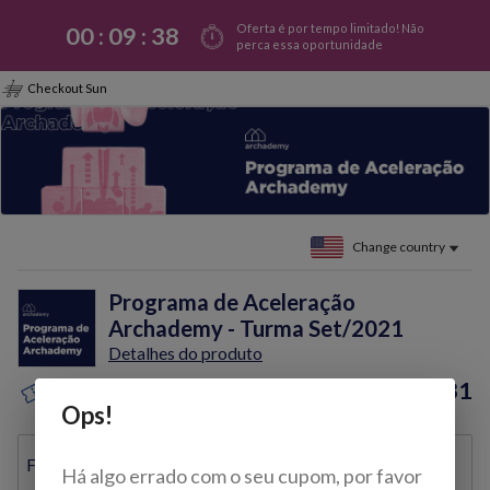
Oferta é por tempo limitado! Não
00 :
09
:
38
perca essa oportunidade
Checkout Sun
Change country
Programa de Aceleração
Archademy - Turma Set/2021
Detalhes do produto
$598.31
Discount coupon?
Ops!
Full name
Há algo errado com o seu cupom, por favor