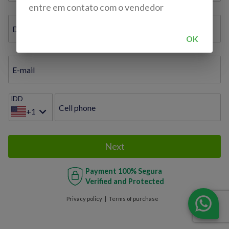
entre em contato com o vendedor
Document ID / VAT / TAX ID / Bil. de Identidade
OK
E-mail
IDD
Cell phone
+1
Next
Payment
100% Segura
Verified and Protected
Privacy policy
Terms of purchase