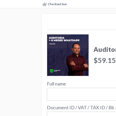
Checkout Sun
Audito
$59.15
Full name
Document ID / VAT / TAX ID / Bil.