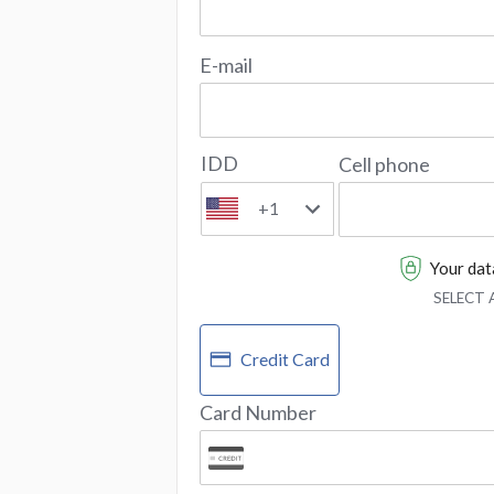
E-mail
IDD
Cell phone
+1
Your data
SELECT
Credit Card
Card Number