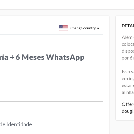
DETAI
Change country
Além 
coloc
dispo
ria + 6 Meses WhatsApp
por 6 
Isso 
em ing
estar
alinha
Offer
dougl
 de Identidade