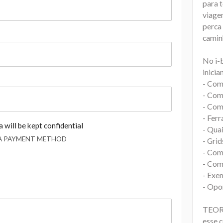
para t
viagem
perca
camin
No i-
inicia
- Com
- Com
- Com
- Fer
 will be kept confidential
- Quai
 A PAYMENT METHOD
- Grid
- Com
- Com
- Exe
- Opo
TEOR
esse c