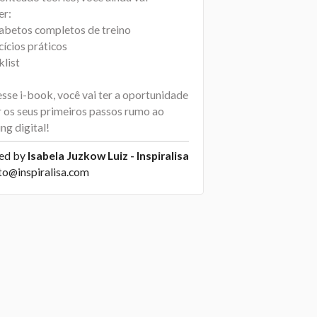
er:
lfabetos completos de treino
cícios práticos
klist
sse i-book, você vai ter a oportunidade
r os seus primeiros passos rumo ao
ing digital!
ed by
Isabela Juzkow Luiz - Inspiralisa
to@inspiralisa.com