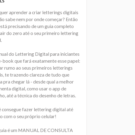
LS
uer aprender a criar letterings digitais
ão sabe nem por onde começar? Então
está precisando de um guia completo
air do zero até o seu primeiro lettering
l.
al do Lettering Digital para iniciantes
e-book que fará exatamente esse papel:
ar rumo ao seus primeiros letterings
is, te trazendo clareza de tudo que
a pra chegar lá - desde qual a melhor
menta digital, como usar o app de
o, até a técnica do desenho de letras.
 consegue fazer lettering digital até
 com o seu próprio celular!
 guia é um MANUAL DE CONSULTA