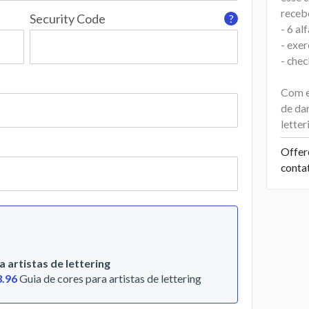
receb
Security Code
?
- 6 a
- exer
- chec
Com e
de da
letter
Offer
conta
 artistas de lettering
3.96
Guia de cores para artistas de lettering