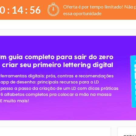
Oferta é por tempo limitado! Não 
0 :
14
:
56
essa oportunidade