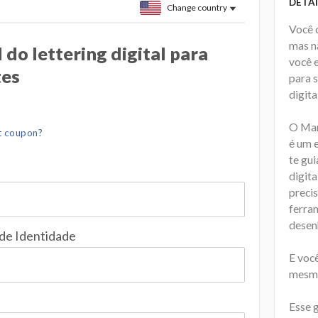
DETAI
Change country
Você q
mas n
do lettering digital para
você 
tes
para s
digita
O Manu
t coupon?
é um 
te gui
digita
precis
ferra
desenh
 de Identidade
E você
mesmo
Esse