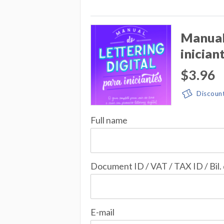
Manual 
inician
$3.96
Discoun
Full name
Document ID / VAT / TAX ID / Bil.
E-mail