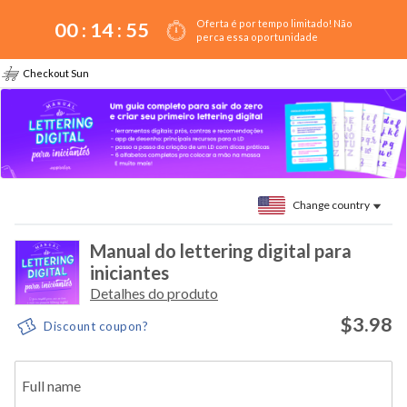
Oferta é por tempo limitado! Não
00 :
14
:
54
perca essa oportunidade
Checkout Sun
Change country
Manual do lettering digital para
iniciantes
Detalhes do produto
$3.98
Discount coupon?
Full name