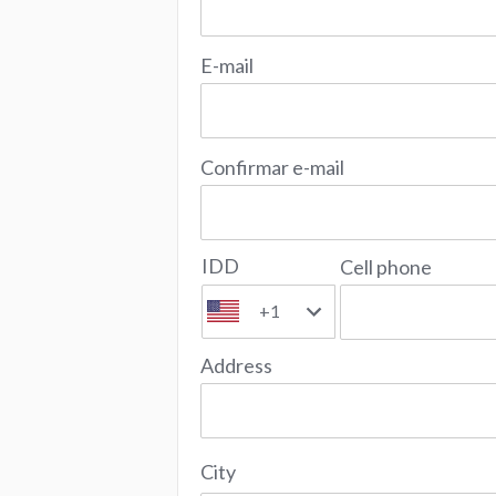
E-mail
Confirmar e-mail
IDD
Cell phone
+1
Address
City