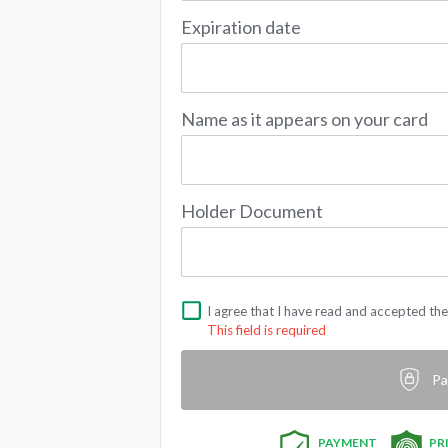
Expiration date
Name as it appears on your card
Holder Document
I agree that I have read and accepted th
This field is required
Pa
PAYMENT
PR