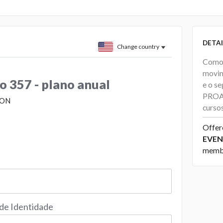
DETAI
Change country
Como 
movim
 357 - plano anual
e o s
PROAR
ION
curs
Offer
EVEN
membr
 de Identidade