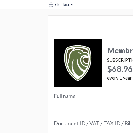
Checkout Sun
Membro
SUBSCRIPT
$68.96
every
1
year
Full name
Document ID / VAT / TAX ID / Bil.