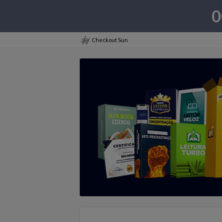
0
Checkout Sun