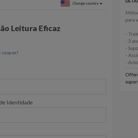
DETAI
Change country
Métod
para v
o Leitura Eficaz
- Tre
- 3 an
- Sup
t coupon?
- Ass
- Ace
Offer
supor
 de Identidade