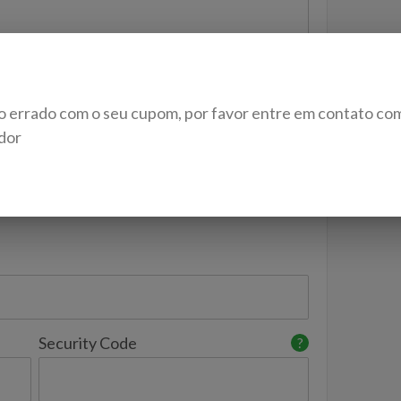
o errado com o seu cupom, por favor entre em contato co
dor
 will be kept confidential
 A PAYMENT METHOD
Security Code
?