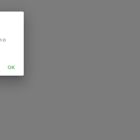
m o
OK