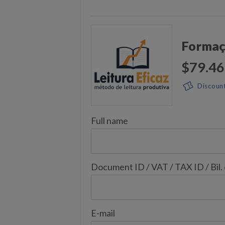
Formaçã
$79.46
Discoun
Full name
Document ID / VAT / TAX ID / Bil.
E-mail