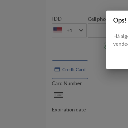
IDD
Cell phone
Ops!
+1
Há alg
vende
Your data
SELECT
Credit Card
Card Number
Expiration date