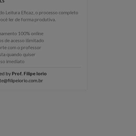
LS
o Leitura Eficaz, o processo completo
ocê ler de forma produtiva.
inamento 100% online
os de acesso ilimitado
orte com o professor
ista quando quiser
sso imediato
ed by
Prof. Filipe Iorio
te@filipeiorio.com.br