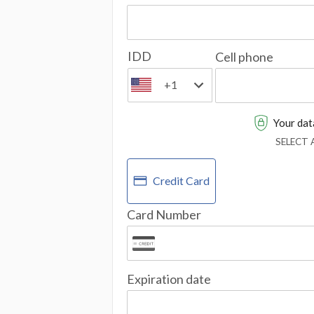
IDD
Cell phone
+1
Your data
SELECT
Credit Card
Card Number
Expiration date