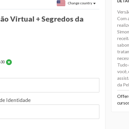
DETAI
Change country
Versã
ão Virtual + Segredos da
Com a
reali
Simone
recei
sabone
trata
necess
e30
Tudo 
você, 
assis
da Pel
Offer
 de Identidade
curso