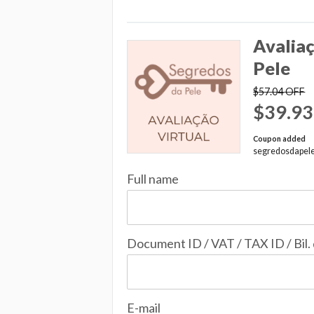
Avaliaç
Pele
$57.04
OFF
$39.93
Coupon added
segredosdapel
Full name
Document ID / VAT / TAX ID / Bil.
E-mail