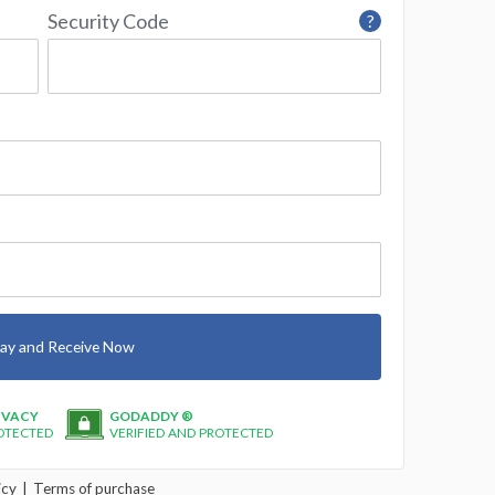
Security Code
?
ay and Receive Now
IVACY
GODADDY ®
OTECTED
VERIFIED AND PROTECTED
icy
Terms of purchase