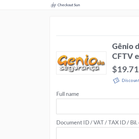
Checkout Sun
Gênio d
CFTV em
$19.71
Discoun
Full name
Document ID / VAT / TAX ID / Bil.