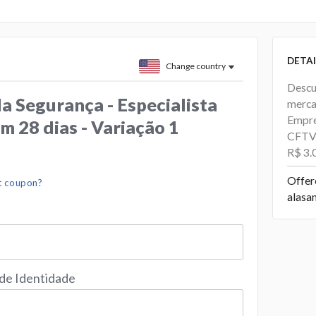
DETAI
Change country
Descu
a Segurança - Especialista
merca
Empre
 28 dias - Variação 1
CFTV 
R$ 3.
Offer
t coupon?
alasa
 de Identidade