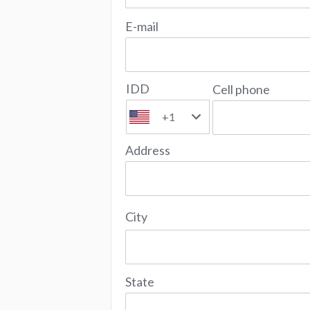
E-mail
IDD
Cell phone
+1
Address
City
State