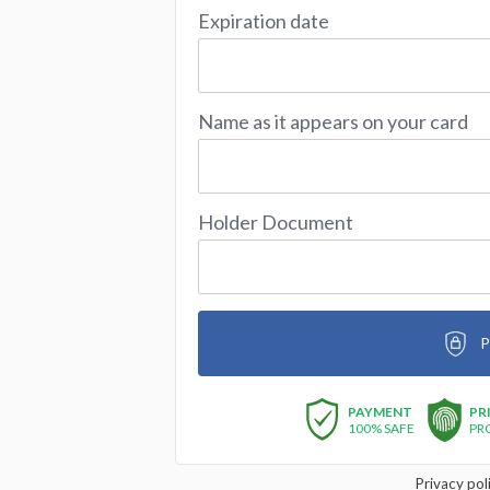
Expiration date
Name as it appears on your card
Holder Document
P
PAYMENT
PR
100% SAFE
PR
Privacy pol