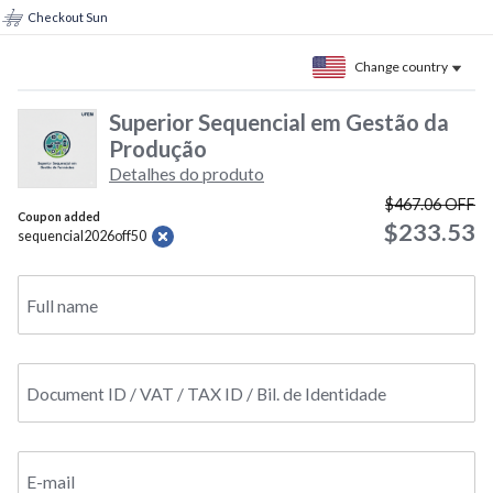
Checkout Sun
Change country
Superior Sequencial em Gestão da
Produção
Detalhes do produto
$467.06
OFF
Coupon added
$233.53
sequencial2026off50
Full name
Document ID / VAT / TAX ID / Bil. de Identidade
E-mail