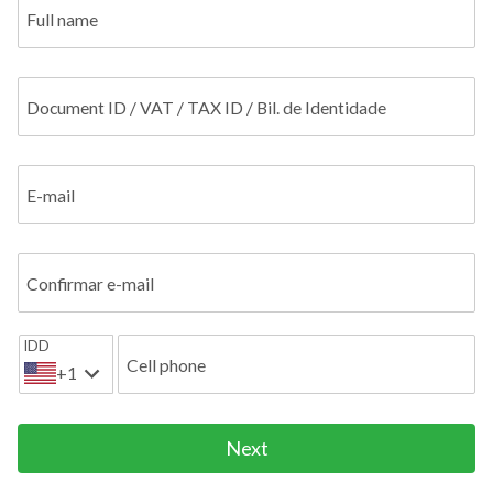
Full name
Document ID / VAT / TAX ID / Bil. de Identidade
E-mail
Confirmar e-mail
IDD
Cell phone
+1
Next