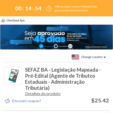
Oferta é por tempo limitado! Não
00 :
14
:
54
perca essa oportunidade
Checkout Sun
Change country
SEFAZ BA - Legislação Mapeada -
Pré-Edital (Agente de Tributos
Estaduais - Administração
Tributária)
Detalhes do produto
$25.42
Discount coupon?