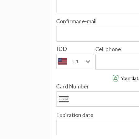
Confirmar e-mail
IDD
Cell phone
+1
Your data
Card Number
Expiration date