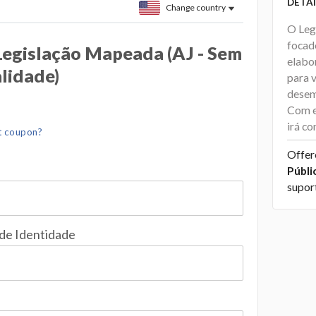
DETAI
Change country
O Leg
focado
 Legislação Mapeada (AJ - Sem
elabo
lidade)
para 
desem
Com e
irá c
t coupon?
Offer
Públi
supor
 de Identidade