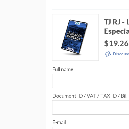
TJ RJ -
Especia
$19.26
Discoun
Full name
Document ID / VAT / TAX ID / Bil.
E-mail