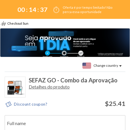
Oferta é por tempo limitado! Não
00 :
14
:
37
perca essa oportunidade
Checkout Sun
Change country
SEFAZ GO - Combo da Aprovação
Detalhes do produto
$25.41
Discount coupon?
Full name