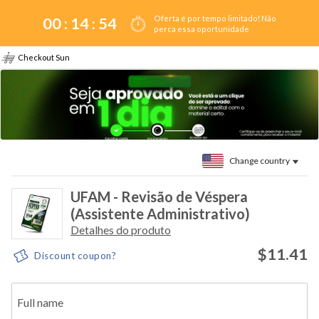
Oferta é por tempo limitado! Não
00 :
14
:
54
perca essa oportunidade
Checkout Sun
Change country
UFAM - Revisão de Véspera
(Assistente Administrativo)
Detalhes do produto
$11.41
Discount coupon?
Full name