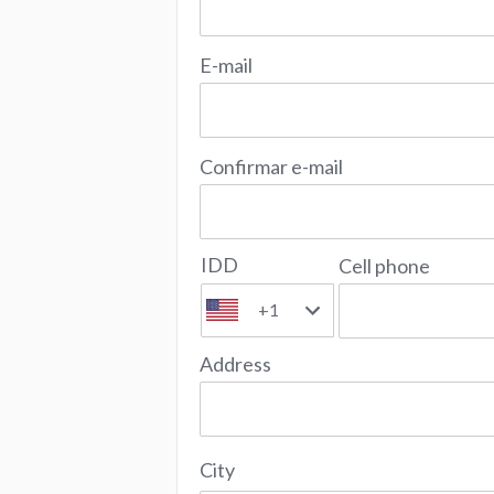
E-mail
Confirmar e-mail
IDD
Cell phone
+1
Address
City