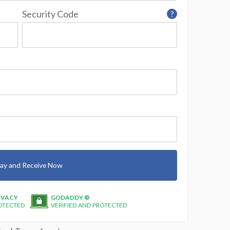
Security Code
?
ay and Receive Now
IVACY
GODADDY ®
OTECTED
VERIFIED AND PROTECTED