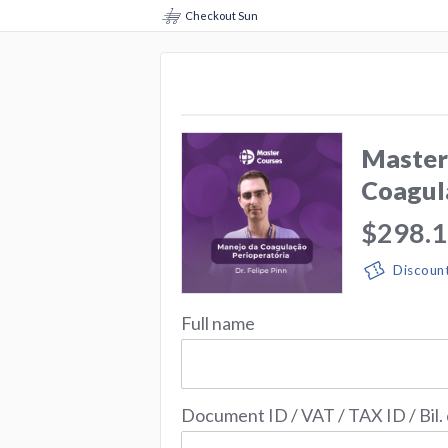
Checkout Sun
Master
Coagul
$298.
Discoun
Full name
Document ID / VAT / TAX ID / Bil.