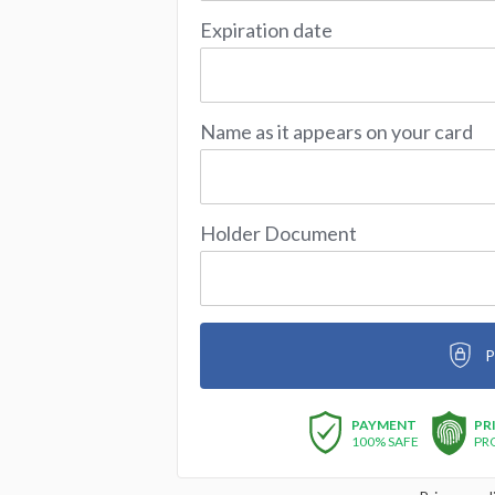
Expiration date
Name as it appears on your card
Holder Document
P
PAYMENT
PR
100% SAFE
PR