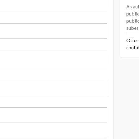
As aul
publi
publi
subes
Offer
conta