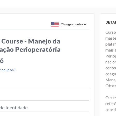
DETAI
Change country
Curso
maste
 Course - Manejo da
plata
ação Perioperatória
mais 
Perio
16
nacio
conte
t coupon?
coagu
Manag
Obste
O cur
referê
 de Identidade
coorde