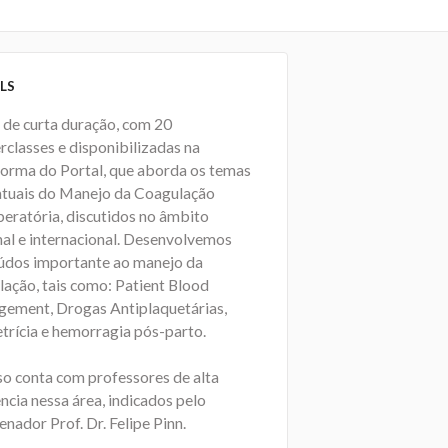
LS
 de curta duração, com 20
rclasses e disponibilizadas na
forma do Portal, que aborda os temas
atuais do Manejo da Coagulação
peratória, discutidos no âmbito
nal e internacional. Desenvolvemos
údos importante ao manejo da
lação, tais como: Patient Blood
ement, Drogas Antiplaquetárias,
trícia e hemorragia pós-parto.
so conta com professores de alta
ncia nessa área, indicados pelo
nador Prof. Dr. Felipe Pinn.