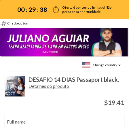
Oferta é por tempo limitado! Não
00 :
29
:
38
perca essa oportunidade
Checkout Sun
Change country
DESAFIO 14 DIAS Passaport black.
Detalhes do produto
$19.41
Full name