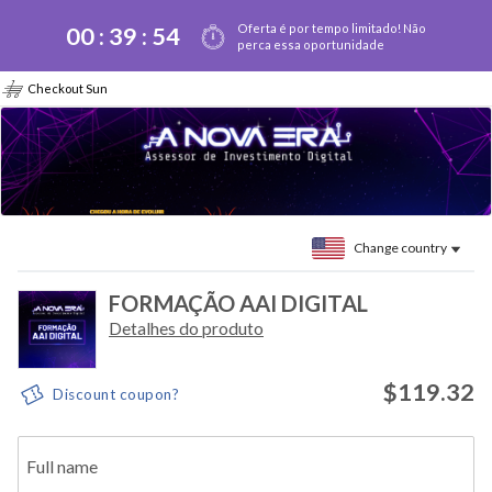
Oferta é por tempo limitado! Não
00 :
39
:
54
perca essa oportunidade
Checkout Sun
Change country
FORMAÇÃO AAI DIGITAL
Detalhes do produto
$119.32
Discount coupon?
Full name