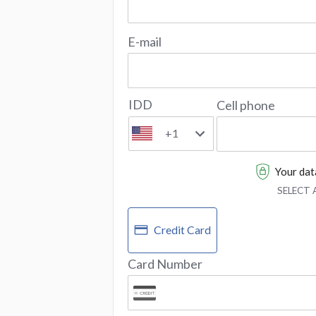
E-mail
IDD
Cell phone
+1
Your data
SELECT
Credit Card
Card Number