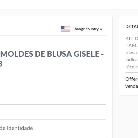
DETAI
Change country
KIT 
TAM.
 MOLDES DE BLUSA GISELE -
blusa
indica
8
técni
Offer
venda
 de Identidade