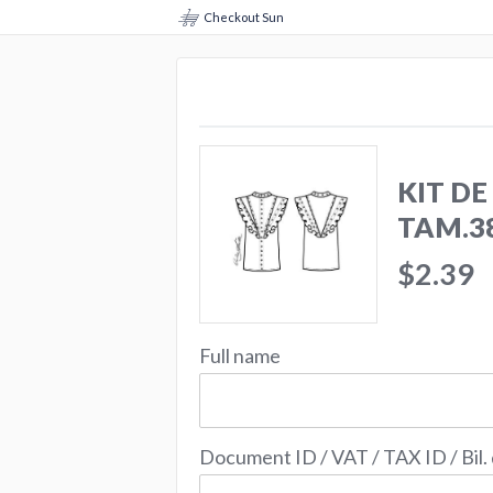
Checkout Sun
KIT DE
TAM.3
$2.39
Full name
Document ID / VAT / TAX ID / Bil.