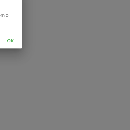
om o
OK