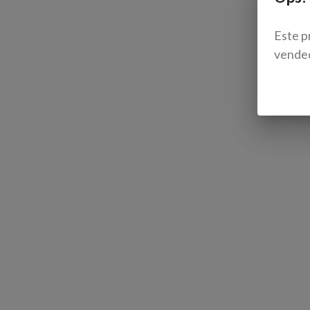
Este p
vende