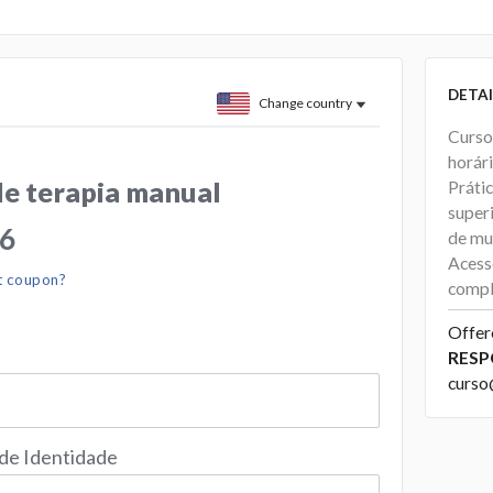
DETAI
Change country
Curso
horár
de terapia manual
Práti
super
96
de mu
Acess
t coupon?
compl
Offer
RESP
curso
 de Identidade