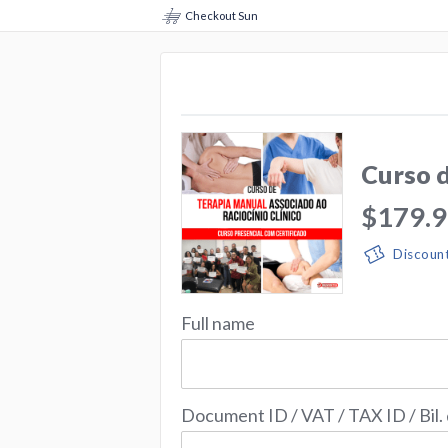
Checkout Sun
Curso 
$179.
Discoun
Full name
Document ID / VAT / TAX ID / Bil.