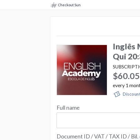
Checkout Sun
Inglês 
Qui 20:
SUBSCRIPT
$60.05
every
1
mon
Discoun
Full name
Document ID / VAT / TAX ID / Bil.