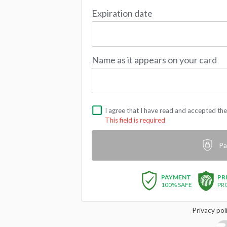
Expiration date
Name as it appears on your card
I agree that I have read and accepted th
This field is required
Pa
PAYMENT
PR
100% SAFE
PR
Privacy pol