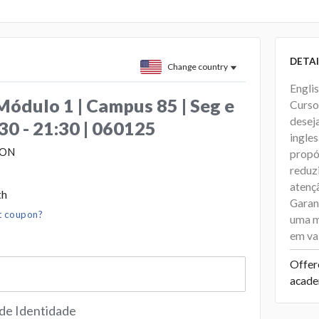
DETAI
Change country
Engli
Módulo 1 | Campus 85 | Seg e
Curso
deseja
30 - 21:30 | 060125
ingle
ION
propó
reduz
atençã
th
Garan
t coupon?
uma m
em val
Offer
acade
 de Identidade