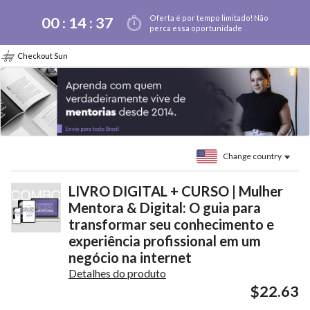
Oferta é por tempo limitado! Não
00 :
14
:
37
perca essa oportunidade
Checkout Sun
Change country
LIVRO DIGITAL + CURSO | Mulher
Mentora & Digital: O guia para
transformar seu conhecimento e
experiência profissional em um
negócio na internet
Detalhes do produto
$22.63